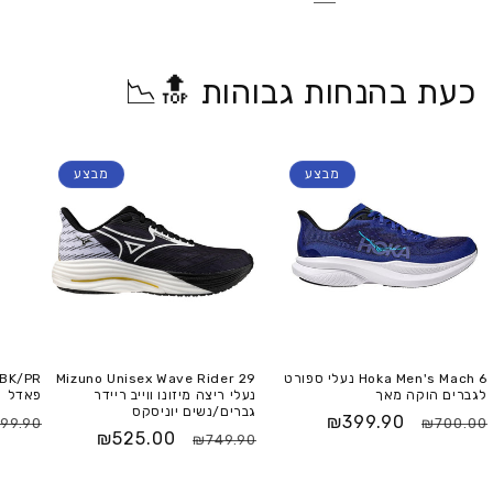
כעת בהנחות גבוהות 🔝📉
מבצע
מבצע
Hoka Men's Mach 6 נעלי ספורט
Mizuno Unisex Wave Rider 29
לגברים הוקה מאך
נעלי ריצה מיזונו ווייב ריידר
פאדל
גברים/נשים יוניסקס
₪399.90
99.90
₪700.00
₪525.00
₪749.90