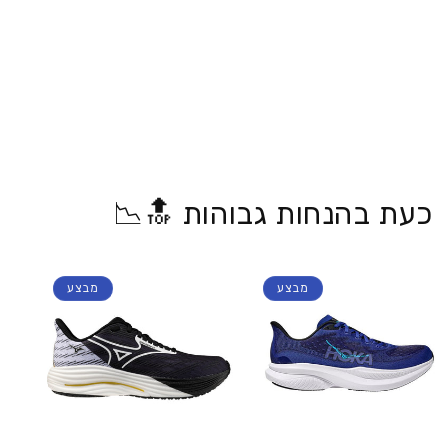
כעת בהנחות גבוהות 🔝📉
מבצע
מבצע