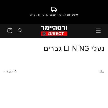
אפשרות לאיסוף עצמי מגיסין 78 פ״ת
סל
קניות
:
נעלי LI NING גברים
0 מוצרים