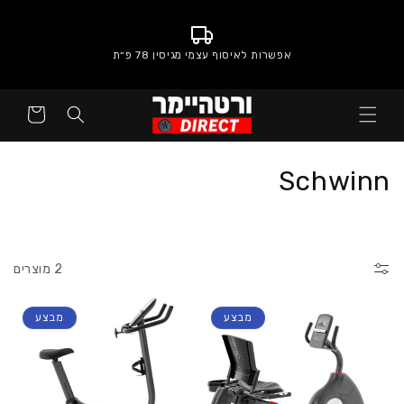
אפשרות לאיסוף עצמי מגיסין 78 פ״ת
סל
קניות
:
Schwinn
2 מוצרים
מבצע
מבצע