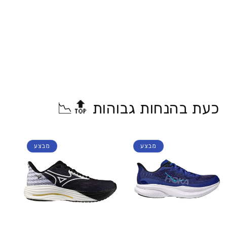
כעת בהנחות גבוהות 🔝📉
מבצע
מבצע