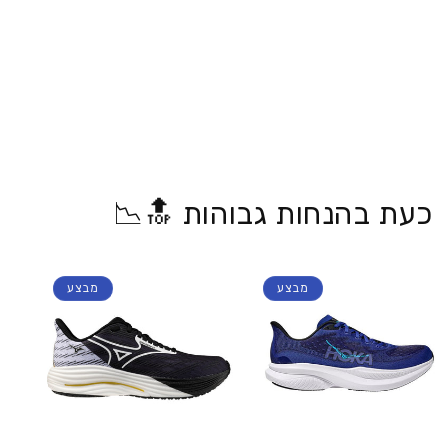
כעת בהנחות גבוהות 🔝📉
מבצע
מבצע