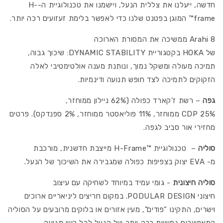
חדשה, ייעלנו את צללית הנעל, ויישמנו את טכנולוגיית ה-
H-
frame
™ המוגן בפטנט שלנו כדי לאפשר בלימת זעזועים רכה יותר.
Arahi 8
ממשיכה את המסורת הארוכה
של
HOKA
בקטגוריית
DYNAMIC STABILITY
: שיכוך גבוה,
תמיכה מעולה ומשקל נמוך, ונותנת מענה אולטימטיבי לאלה
הזקוקים לתמיכה לצד חופש תנועה ודינמיות.
גפה
– רשת ז'קארד כפולה (62% ניילון ממוחזר,
25%
CDP
ממוחזר, 11% פוליאסטר ממוחזר, 2% ספנדקס). פרטים
מחזירי אור סביב לגפה.
סוליה
–
טכנולוגיית
H-Frame™
מייצבת חדשנית, מורכבת
מ-
EVA
יצוק בצפיפות כפולה שמגבירה את השיכוך של הנעל.
סוליה חיצונית
- גומי עמיד במיוחד לשחיקה עם עיצוב
חיצוני
PODULAR DESIGN
. במקום חריצים ליניאריים ארוכים
וישרים, התקינו "פודים", מעין אזורים או בלוקים מרובעים על הסוליה