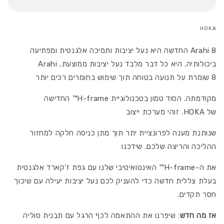
Wide
8
8
-
-
2E
HOKA
נעלי
2E
Arahi 8
החדשה היא נעל יציבות ותמיכה אלגנטית ומפתיעה
ספורט
נעלי
גברים
ספורט
ביכולותיה. היא כל דבר מלבד נעל יציבות ממוצעת,
Arahi
הוקה
גברים
8
שומרת על תנועה בטוחה תוך שימוש בחומרים רכים יותר
ארהי
הוקה
8
ארהי
מקודמתה. הסוד טמון בטכנולוגיית
H-frame
™ החדישה
רחבות
8
של
HOKA
. זוהי מערכת ייצוב
רחבות
שנותנת מענה לפרונציית יתר תוך מתן כניסה חלקה למחזור
ההליכה והריצה שלכם. שידכנו
את ה-
H-frame
™ האינטואיטיבי שלנו עם גפת ז'קארד אלגנטית
בעלת צללית חדשה כדי להעניק לכם נעל יציבות יעילה עם שיכוך
חסר תקדים.
אז מה חדש
: שיפרנו את ההתאמה לכף הרגל עם תבנית סוליה