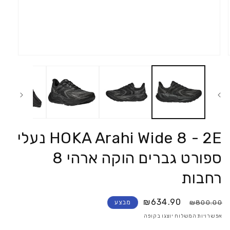
פתח
את
המדיה
1
במודאל
HOKA Arahi Wide 8 - 2E נעלי
ספורט גברים הוקה ארהי 8
רחבות
₪634.90
₪800.00
מבצע
אפשרויות המשלוח יוצגו בקופה