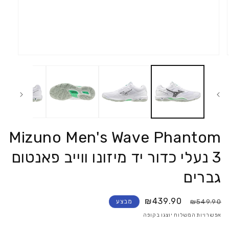
פתח
את
המדיה
1
במודאל
Mizuno Men's Wave Phantom
3 נעלי כדור יד מיזונו ווייב פאנטום
גברים
₪439.90
₪549.90
מבצע
אפשרויות המשלוח יוצגו בקופה