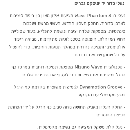
יד
כדור
נעלי כדור יד יוניסקס גברים
מיזונו
יד
נעלי ה-Wave Phantom 3 מציעות איזון מצוין בין ריפוד ליציבות
ווייב
מיזונו
פאנטום
ווייב
לצרכן כדוריד. החלק העליון החדש, העשוי מרשת ושכבות
גברים
פאנטום
סינתטיות, מספקות שלדה יציבה ונושמת להפליא, בעוד שסוליית
גברים
החוץ המיוחלת, העמוסה בטכנולוגיות מתקדמות, מביאה ריפוד
אולטימטיבי ותמיכה נהדרת במהלך תנועות רוחביות, כדי להעפיל
על כל שחקן שיבוא בדרככם.
• טכנולוגיית Mizuno Wave מספקת תמיכה רוחבית במרכז כף
הרגל ומשפרת את היציבות כדי לעקוף את היריבים שלכם.
• Dynamotion Groove לגמישות משופרת בקדמת כף הרגל
ומגע מקסימלי עם הקרקע.
• החלק העליון מעניק תחושה נוחה סביב כף הרגל על ידי הפחתת
חפיפת החומרים.
• נעל קלת משקל המציעה גם נשימה מקסימלית.