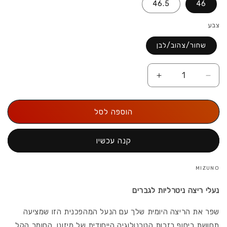
46.5
46
צבע
שחור/צהוב/לבן
הקטנת
הגדל
כמות
את
עבור
הכמות
הוספה לסל
Mizuno
עבור
Mizuno
Men&#39;s
Men&#39;s
Wave
קנה עכשיו
Wave
Skyrise
Skyrise
6
מיזונו
6
MIZUNO
ווייב
מיזונו
סקיירייז
ווייב
נעלי ריצה ניטרליות לגברים
לברים
סקיירייז
שפר את הריצה היומית שלך עם הנעל המהפכנית הזו שמציעה
לברים
תחושת ריחוף בזכות הטכנולוגיה הייחודית של מיזונו. החומר הקל