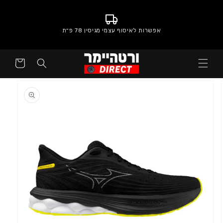
אפשרות לאיסוף עצמי מגיסין 78 פ״ת
סל
קניות