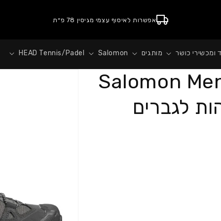
אפשרות לאיסוף עצמי מגיסין 78 פ״ת
ד ומכשירי כושר
מותגים
Salomon
HEAD Tennis/Padel
Salomon Men
הות לגברים