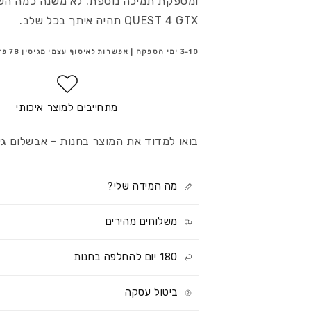
ומספקת תמיכה נוספת. לא משנה כמה השב
עמידות
לגברים
QUEST 4 GTX תהיה איתך בכל שלב.
למים
עמידות
למים
3-10 ימי הספקה | אפשרות לאיסוף עצמי מגיסין 78 פ״ת
מתחייבים למוצר איכותי
בואו למדוד את המוצר בחנות - אבשלום גיסין 78, פתח ת
מה המידה שלי?
משלוחים מהירים
180 יום להחלפה בחנות
ביטול עסקה