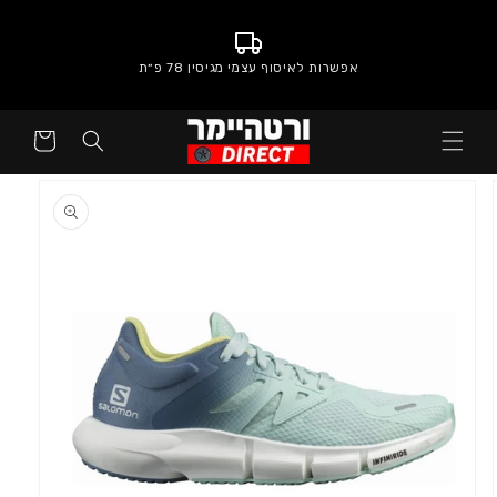
אפשרות לאיסוף עצמי מגיסין 78 פ״ת
סל
קניות